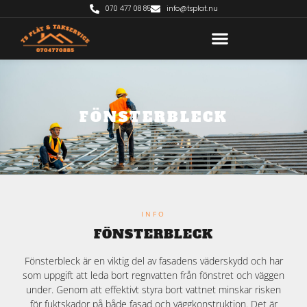
070 477 08 85
info@tsplat.nu
FÖNSTERBLECK
INFO
FÖNSTERBLECK
Fönsterbleck är en viktig del av fasadens väderskydd och har
som uppgift att leda bort regnvatten från fönstret och väggen
under. Genom att effektivt styra bort vattnet minskar risken
för fuktskador på både fasad och väggkonstruktion. Det är